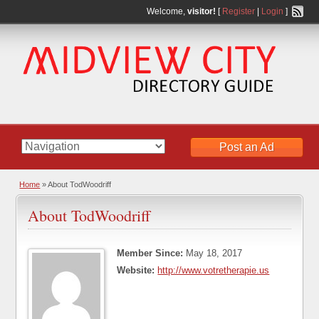
Welcome,
visitor!
[
Register
|
Login
]
Post an Ad
Home
»
About TodWoodriff
About TodWoodriff
Member Since:
May 18, 2017
Website:
http://www.votretherapie.us