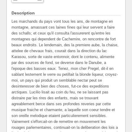
Description
Les marchands du pays vont tous les ans, de montagne en
montagne, amassant ces laines fines qui leur servent a faire
des schalls; et ceux qu'il consulta l'assurerent qu'entre les
montagnes qui dependent de Cachemire, on rencontre de fort
beaux endroits. Le lendemain, des la premiere aube, la chaise,
attelee de chevaux frais, courait dans la direction du lac
Karasou, sorte de vaste entonnoir, dont le contenu, alimente
par des sources de fond, se deverse dans le Danube, a
l'epoque des basses eaux. Tenez, mon cher Pregel, dit-il en
sablant lestement le verre ou petillait la blonde liqueur, croyez-
moi, un pays qui produit un semblable nectar peut se
desinteresser de bien des choses, fut-ce des expeditions
arctiques. Lucilio lisait au coin du feu, ne se laissant pas
distraire par les rires des enfants, mais se trouvant
agreablement berce dans ses profondes reveries par cette
musique fraiche et charmante, a laquelle son coeur tendre et
son oreille melodique etaient particulierement sensibles.
Vainement s'efforcait-on de remettre en mouvement les
rouages parlementaires, continuait-on la deliberation des lois a